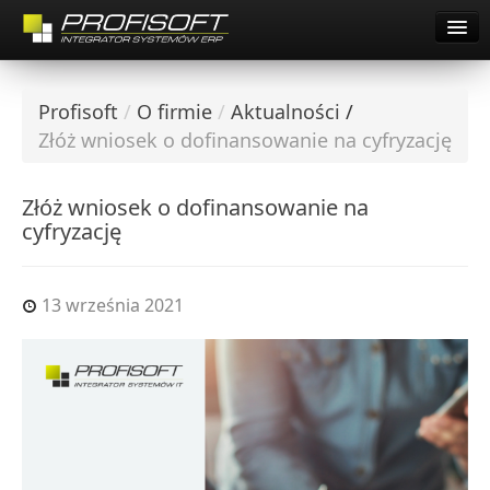
Pomoc Zdalna Comarch
Start
O firmie
Profisoft
/
O firmie
/
Aktualności
/
Oferta
O firmie
Złóż wniosek o dofinansowanie na cyfryzację
Dla Klientów
Oferta
Praca
Złóż wniosek o dofinansowanie na
cyfryzację
Dla Klientów
Kontakt
Pomoc Zdalna Comarch
Pobierz Demo
13 września 2021
Startup Inkubator
Kariera
Współpraca
Kontakt