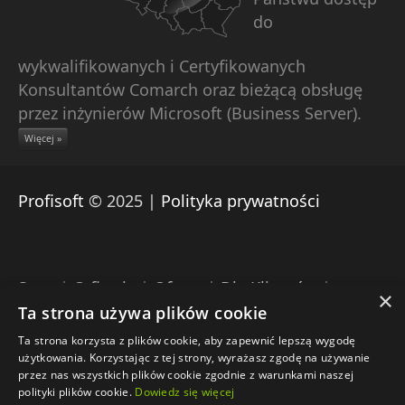
do
wykwalifikowanych i Certyfikowanych
Konsultantów Comarch oraz bieżącą obsługę
przez inżynierów Microsoft (Business Server).
Więcej »
Profisoft
© 2025 |
Polityka prywatności
Start
|
O firmie
|
Oferta
|
Dla Klientów
|
×
Pomoc zdalna Comarch
|
Download
|
Kontakt
Ta strona używa plików cookie
Ta strona korzysta z plików cookie, aby zapewnić lepszą wygodę
Engine: Umbraco |
Projekt: Profisoft |
użytkowania. Korzystając z tej strony, wyrażasz zgodę na używanie
Wdrożenie: Profisoft
przez nas wszystkich plików cookie zgodnie z warunkami naszej
polityki plików cookie.
Dowiedz się więcej