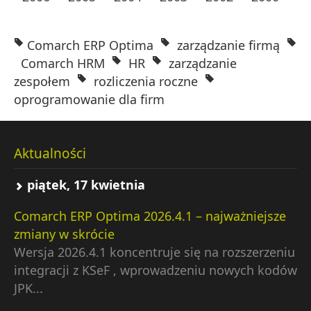
Comarch ERP Optima
zarządzanie firmą
Comarch HRM
HR
zarządzanie
zespołem
rozliczenia roczne
oprogramowanie dla firm
Aktualności
piątek, 17 kwietnia
Comarch ERP Optima 2026.4.1 – najważniejsze
zmiany w skrócie
Wersja 2026.4.1 koncentruje się na rozszerzeniu
integracji z KSeF , wprowadzeniu nowych kodów
JPK...