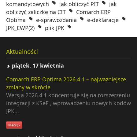
komandytowych
jak obliczyć PIT
jak
obliczyć zaliczkę na CIT
Comarch ERP
Optima
e-sprawozdania
e-deklaracje
JPK_EWP(2)
plik JPK
Aktualności
piątek, 17 kwietnia
Comarch ERP Optima 2026.4.1 – najważniejsze
zmiany w skrócie
Wersja 2026.4.1 koncentruje się na rozszerzeniu
integracji z KSeF , wprowadzeniu nowych kodów
JPK...
więcej »