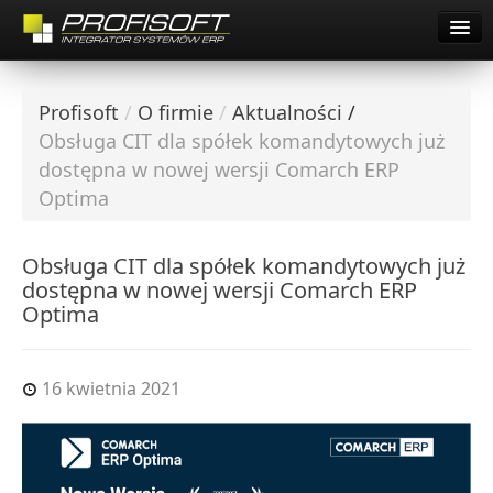
Pomoc Zdalna Comarch
Start
O firmie
Profisoft
/
O firmie
/
Aktualności
/
Oferta
O firmie
Obsługa CIT dla spółek komandytowych już
Dla Klientów
dostępna w nowej wersji Comarch ERP
Oferta
Praca
Optima
Dla Klientów
Kontakt
Obsługa CIT dla spółek komandytowych już
Pomoc Zdalna Comarch
Pobierz Demo
dostępna w nowej wersji Comarch ERP
Optima
Startup Inkubator
Kariera
16 kwietnia 2021
Współpraca
Kontakt