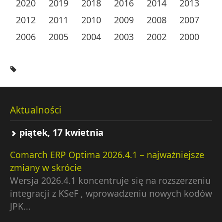
2020
2019
2018
2016
2014
2013
2012
2011
2010
2009
2008
2007
2006
2005
2004
2003
2002
2000
Aktualności
piątek, 17 kwietnia
Comarch ERP Optima 2026.4.1 – najważniejsze
zmiany w skrócie
Wersja 2026.4.1 koncentruje się na rozszerzeniu
integracji z KSeF , wprowadzeniu nowych kodów
JPK...