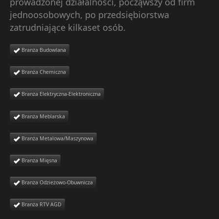
prowadzonej działalności, począwszy od firm
jednoosobowych, po przedsiębiorstwa
zatrudniające kilkaset osób.
Branża Budowlana
Branża Chemiczna
Branża Elektryczna-Elektroniczna
Branża Meblarska
Branża Metalowa/Maszynowa
Branża Mięsna
Branża Odzieżowo-Obuwnicza
Branża RTV AGD