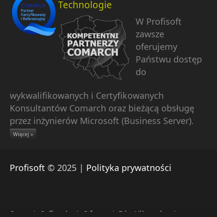
Technologie
W Profisoft
zawsze
oferujemy
Państwu dostęp
do
wykwalifikowanych i Certyfikowanych
Konsultantów Comarch oraz bieżącą obsługę
przez inżynierów Microsoft (Business Server).
Więcej »
Profisoft
© 2025 |
Polityka prywatności
Start
|
O firmie
|
Oferta
|
Dla Klientów
|