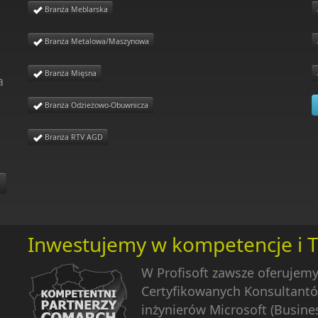
Branża Meblarska
Branża Metalowa/Maszynowa
Branża Mięsna
a
Branża Odzieżowo-Obuwnicza
Branża RTV AGD
Inwestujemy w kompetencje i 
W Profisoft zawsze oferujem
Certyfikowanych Konsultantó
inżynierów Microsoft (Busines