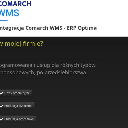
Integracja Comarch WMS - ERP Optima
w mojej firmie?
rogramowania i usług dla różnych typów
ednoosobowych, po przedsiębiorstwa
Firmy produkcyjne
Produkcja dyskretna
Produkcja procesowa