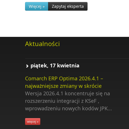
Więcej »
Zapytaj eksperta
Aktualności
piątek, 17 kwietnia
Comarch ERP Optima 2026.4.1 –
najważniejsze zmiany w skrócie
Wersja 2026.4.1 koncentruje się na
rozszerzeniu integracji z KSeF ,
wprowadzeniu nowych kodów JPK...
więcej »