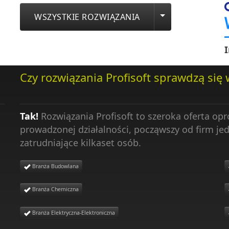
WSZYSTKIE ROZWIĄZANIA
Czy rozwiązania Profisoft sprawdzą się 
Tak!
Rozwiązania Profisoft to szeroka oferta op
prowadzonej działalności, począwszy od firm j
zatrudniające kilkaset osób.
Branża Budowlana
Branża Chemiczna
Branża Elektryczna-Elektroniczna