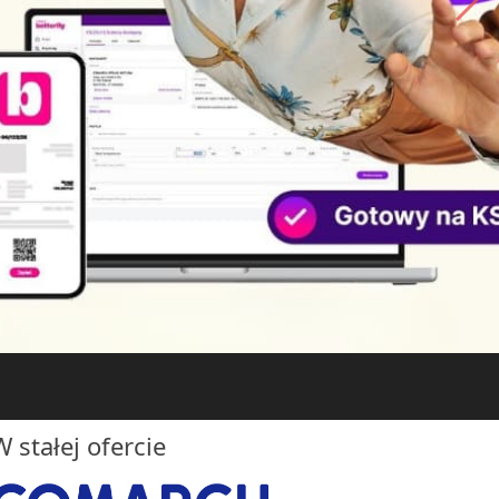
No.1
COMARCH
ERP
W stałej ofercie