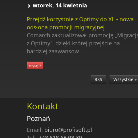
wtorek, 14 kwietnia
Przejdź korzystnie z Optimy do XL - nowa
odsłona promocji migracyjnej
Comarch zaktualizował promocję „Migracj
z Optimy”, dzięki której przejście na
bardziej zaawansow...
więcej »
RSS
Wszystkie »
Kontakt
Poznań
Email:
biuro@profisoft.pl
Tel:
+48 618 68 98 30