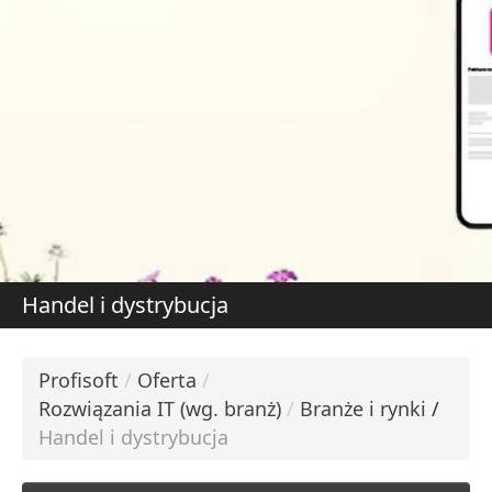
DOWIEDZ SIĘ WIĘCE
W
S
Handel i dystrybucja
Profisoft
/
Oferta
/
Rozwiązania IT (wg. branż)
/
Branże i rynki
/
Handel i dystrybucja