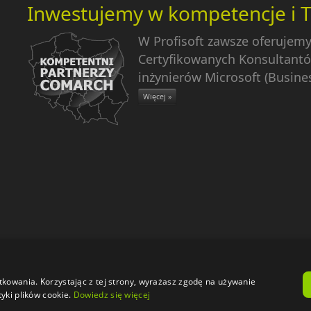
Inwestujemy w kompetencje i 
W Profisoft zawsze oferujem
Certyfikowanych Konsultantó
inżynierów Microsoft (Busines
Więcej »
Start
|
O firmie
|
Oferta
|
Dla Klientów
|
Pom
tkowania. Korzystając z tej strony, wyrażasz zgodę na używanie
yki plików cookie.
Dowiedz się więcej
Engine: Umbraco |