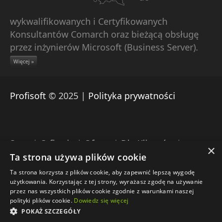
wykwalifikowanych i Certyfikowanych
Konsultantów Comarch oraz bieżącą obsługę
przez inżynierów Microsoft (Business Server).
Więcej »
Profisoft
© 2025 |
Polityka prywatności
Start
|
O firmie
|
Oferta
|
Dla Klientów
|
×
Pomoc zdalna Comarch
|
Download
|
Kontakt
Ta strona używa plików cookie
Ta strona korzysta z plików cookie, aby zapewnić lepszą wygodę
Engine: Umbraco |
Projekt: Profisoft |
użytkowania. Korzystając z tej strony, wyrażasz zgodę na używanie
Wdrożenie: Profisoft
przez nas wszystkich plików cookie zgodnie z warunkami naszej
polityki plików cookie.
Dowiedz się więcej
POKAŻ SZCZEGÓŁY