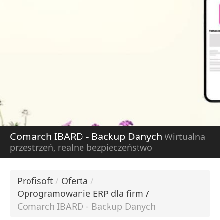
DOWIEDZ SIĘ WIĘCE
W
S
Comarch IBARD - Backup Danych
Wirtualna
przestrzeń, realne bezpieczeństwo
Profisoft
/
Oferta
/
Oprogramowanie ERP dla firm
/
Comarch IBARD - Backup Danych