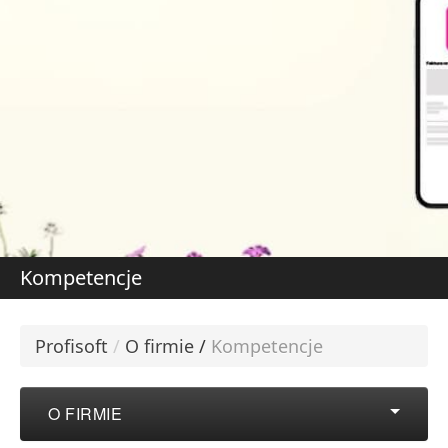
DOWIEDZ SIĘ WIĘCE
W
S
Kompetencje
Profisoft
/
O firmie
/
Kompetencje
O FIRMIE