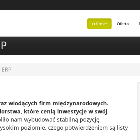
O firmie
Oferta
RP
 ERP
oraz wiodących firm międzynarodowych.
iorstwa, które cenią inwestycje w swój
liło nam wybudować stabilną pozycję,
ysokim poziomie, czego potwierdzeniem są listy