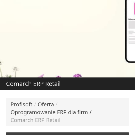
DOWIEDZ SIĘ WIĘCE
W
S
Comarch ERP Retail
Profisoft
/
Oferta
/
Oprogramowanie ERP dla firm
/
Comarch ERP Retail