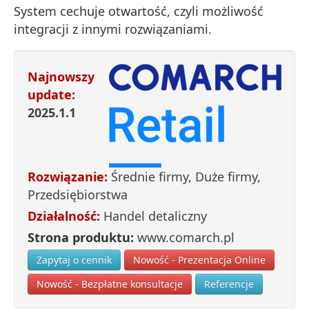
System cechuje otwartość, czyli możliwość
integracji z innymi rozwiązaniami.
Najnowszy
update:
2025.1.1
Rozwiązanie:
Średnie firmy
,
Duże firmy
,
Przedsiębiorstwa
Działalność:
Handel detaliczny
Strona produktu:
www.comarch.pl
Zapytaj o cennik
Nowość - Prezentacja Online
Nowość - Bezpłatne konsultacje
Referencje