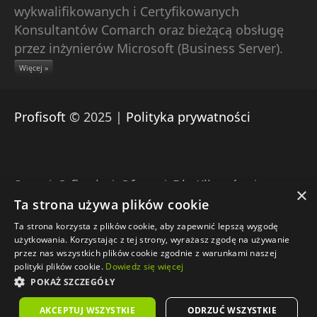
wykwalifikowanych i Certyfikowanych
Konsultantów Comarch oraz bieżącą obsługę
przez inżynierów Microsoft (Business Server).
Więcej »
Profisoft
© 2025 |
Polityka prywatności
Start
|
O firmie
|
Oferta
|
Dla Klientów
|
×
Pomoc zdalna Comarch
|
Download
|
Kontakt
Ta strona używa plików cookie
Ta strona korzysta z plików cookie, aby zapewnić lepszą wygodę
Engine: Umbraco |
Projekt: Profisoft |
użytkowania. Korzystając z tej strony, wyrażasz zgodę na używanie
Wdrożenie: Profisoft
przez nas wszystkich plików cookie zgodnie z warunkami naszej
polityki plików cookie.
Dowiedz się więcej
POKAŻ SZCZEGÓŁY
AKCEPTUJ WSZYSTKIE
ODRZUĆ WSZYSTKIE