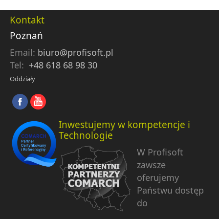
Kontakt
Poznań
Email:
biuro@profisoft.pl
Tel:
+48 618 68 98 30
Oddziały
Inwestujemy w kompetencje i
Technologie
W Profisoft
zawsze
oferujemy
Państwu dostęp
do