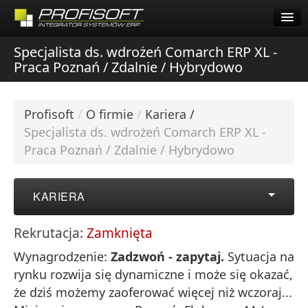
Pomoc Zdalna Comarch
Start
Specjalista ds. wdrożeń Comarch ERP XL -
O firmie
Praca Poznań / Zdalnie / Hybrydowo
Oferta
O firmie
Dla Klientów
Oferta
Profisoft
/
O firmie
/
Kariera
/
Praca
Specjalista ds. wdrożeń Comarch ERP XL -
Dla Klientów
Kontakt
Praca Poznań / Zdalnie / Hybrydowo
Pomoc Zdalna Comarch
Pobierz Demo
KARIERA
Startup Inkubator
Rekrutacja:
Zamknięta
Kariera
Wynagrodzenie:
Zadzwoń - zapytaj.
Sytuacja na
Współpraca
rynku rozwija się dynamiczne i może się okazać,
że dziś możemy zaoferować więcej niż wczoraj...
Kontakt