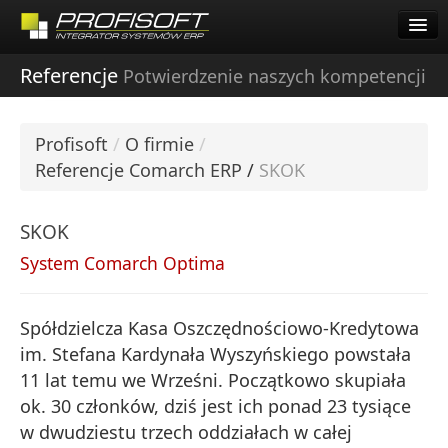
Pomoc Zdalna Comarch
Start
Referencje
Potwierdzenie naszych kompetencji
O firmie
Oferta
O firmie
Profisoft
/
O firmie
/
Dla Klientów
Oferta
Referencje Comarch ERP
/
SKOK
Praca
Dla Klientów
Kontakt
SKOK
Pomoc Zdalna Comarch
Pobierz Demo
System Comarch Optima
Startup Inkubator
Spółdzielcza Kasa Oszczędnościowo-Kredytowa
Kariera
im. Stefana Kardynała Wyszyńskiego powstała
11 lat temu we Wrześni. Początkowo skupiała
Współpraca
ok. 30 członków, dziś jest ich ponad 23 tysiące
w dwudziestu trzech oddziałach w całej
Kontakt