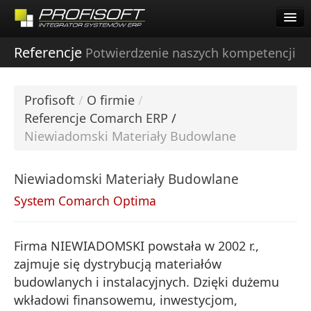
Pomoc Zdalna Comarch
Start
Referencje
Potwierdzenie naszych kompetencji
O firmie
Oferta
O firmie
Profisoft
/
O firmie
/
Dla Klientów
Oferta
Referencje Comarch ERP
/
Praca
Niewiadomski Materiały Budowlane
Dla Klientów
Kontakt
Niewiadomski Materiały Budowlane
Pomoc Zdalna Comarch
Pobierz Demo
System Comarch Optima
Startup Inkubator
Kariera
Firma NIEWIADOMSKI powstała w 2002 r.,
zajmuje się dystrybucją materiałów
Współpraca
budowlanych i instalacyjnych. Dzięki dużemu
wkładowi finansowemu, inwestycjom,
Kontakt