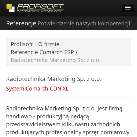
Pomoc Zdalna Comarch
Start
Referencje
Potwierdzenie naszych kompetencji
O firmie
Oferta
O firmie
Profisoft
/
O firmie
/
Dla Klientów
Oferta
Referencje Comarch ERP
/
Praca
Radiotechnika Marketing Sp. z o.o.
Dla Klientów
Kontakt
Radiotechnika Marketing Sp. z o.o.
Pomoc Zdalna Comarch
Pobierz Demo
System Comarch CDN XL
Startup Inkubator
Kariera
Radiotechnika Marketing Sp. z o.o. jest firmą
handlowo - produkcyjną będącą
Współpraca
przedstawicielstwem kilkunastu zachodnich
produkujących profesjonalny sprzęt pomiarowy
Kontakt