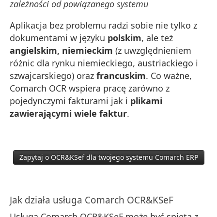
zależności od powiązanego systemu
Aplikacja bez problemu radzi sobie nie tylko z
dokumentami w języku
polskim
, ale też
angielskim, niemieckim
(z uwzględnieniem
różnic dla rynku niemieckiego, austriackiego i
szwajcarskiego) oraz
francuskim
.
Co ważne,
Comarch OCR wspiera pracę zarówno z
pojedynczymi fakturami jak i
plikami
zawierającymi wiele faktur
.
Zapytaj o OCR&KSef dla twojego systemu Comarch ERP
Jak działa usługa Comarch OCR&KSeF
Usługa Comarch OCR&KSeF może być spięta z