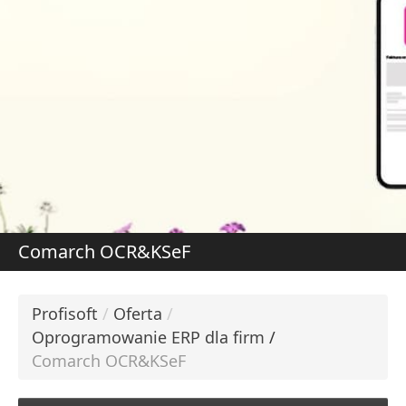
DOWIEDZ SIĘ WIĘCE
W
S
Comarch OCR&KSeF
Profisoft
/
Oferta
/
Oprogramowanie ERP dla firm
/
Comarch OCR&KSeF