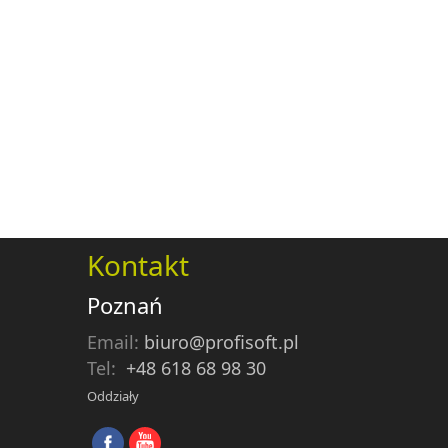
Kontakt
Poznań
Email:
biuro@profisoft.pl
Tel:
+48 618 68 98 30
Oddziały