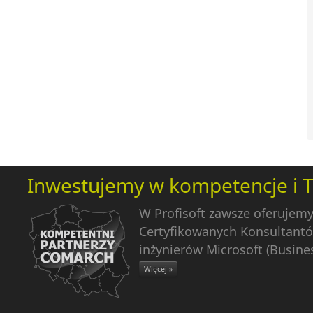
Inwestujemy w kompetencje i 
W Profisoft zawsze oferujem
Certyfikowanych Konsultantó
inżynierów Microsoft (Busines
Więcej »