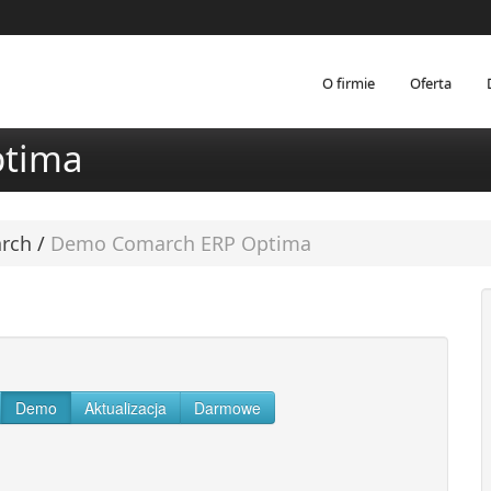
O firmie
Oferta
tima
arch
/
Demo Comarch ERP Optima
Demo
Aktualizacja
Darmowe