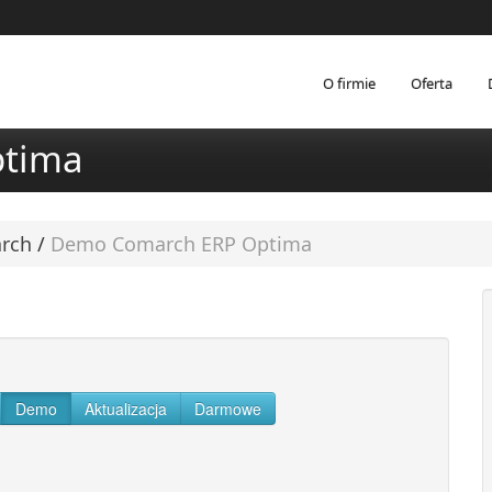
O firmie
Oferta
tima
arch
/
Demo Comarch ERP Optima
Demo
Aktualizacja
Darmowe