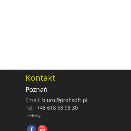
Kontakt
Poznań
Email:
biuro@profisoft.pl
Tel:
+48 618 68 98 30
Oddziały