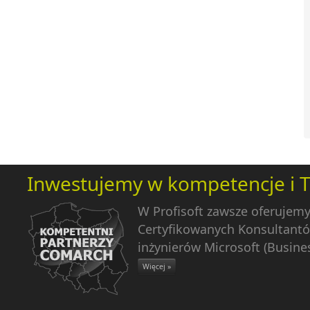
Inwestujemy w kompetencje i 
W Profisoft zawsze oferujem
Certyfikowanych Konsultantó
inżynierów Microsoft (Busines
Więcej »