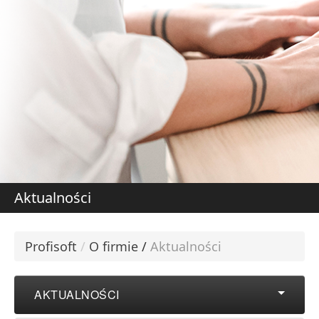
DOWIEDZ SIĘ WIĘCE
W
S
Aktualności
Profisoft
/
O firmie
/
Aktualności
AKTUALNOŚCI