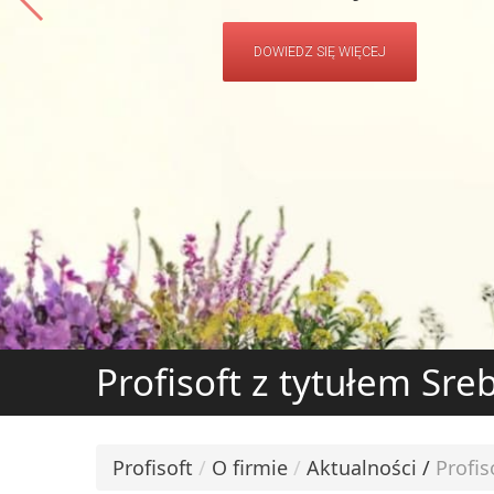
Nie 
Zdobądź Kompetencje Najlepszych Konsultantó
Zdob
Ę WIĘCEJ
DOWIEDZ SIĘ WIĘCEJ
Ę WIĘCEJ
Profisoft z tytułem Sr
Profisoft
/
O firmie
/
Aktualności
/
Profi