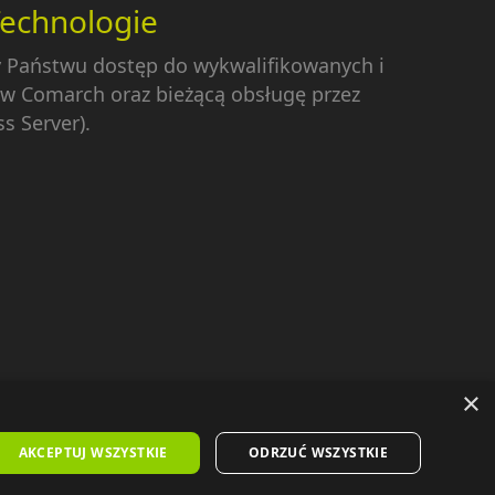
Technologie
y Państwu dostęp do wykwalifikowanych i
w Comarch oraz bieżącą obsługę przez
s Server).
×
oc zdalna Comarch
|
Download
|
Kontakt
AKCEPTUJ WSZYSTKIE
ODRZUĆ WSZYSTKIE
Projekt: Profisoft |
Wdrożenie: Profisoft