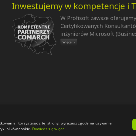
Inwestujemy w kompetencje i 
W Profisoft zawsze oferujem
Certyfikowanych Konsultantó
inżynierów Microsoft (Busines
Więcej »
Start
|
O firmie
|
Oferta
|
Dla Klientów
|
Pom
tkowania. Korzystając z tej strony, wyrażasz zgodę na używanie
yki plików cookie.
Dowiedz się więcej
Engine: Umbraco |