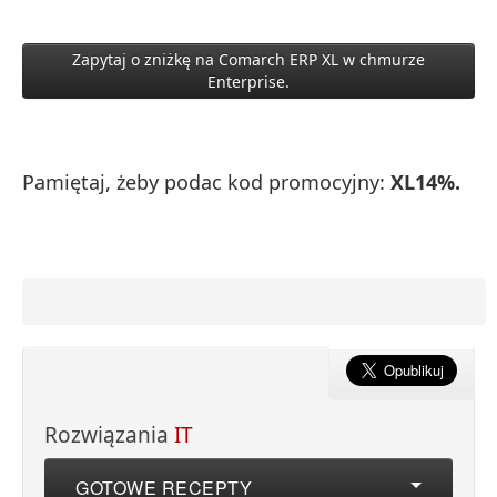
Zapytaj o zniżkę na Comarch ERP XL w chmurze
Enterprise.
Pamiętaj, żeby podac kod promocyjny:
XL14%.
Rozwiązania
IT
GOTOWE RECEPTY