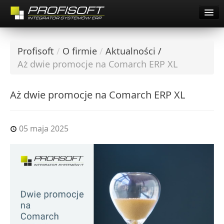
Pomoc Zdalna Comarch
Start
O firmie
Profisoft
/
O firmie
/
Aktualności
/
Oferta
O firmie
Aż dwie promocje na Comarch ERP XL
Dla Klientów
Oferta
Praca
Aż dwie promocje na Comarch ERP XL
Dla Klientów
Kontakt
Pomoc Zdalna Comarch
05 maja 2025
Pobierz Demo
Startup Inkubator
Kariera
Współpraca
Kontakt