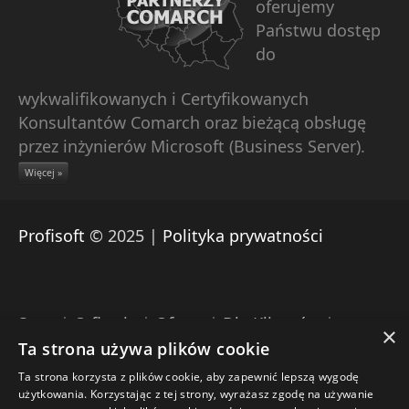
oferujemy
Państwu dostęp
do
wykwalifikowanych i Certyfikowanych
Konsultantów Comarch oraz bieżącą obsługę
przez inżynierów Microsoft (Business Server).
Więcej »
Profisoft
© 2025 |
Polityka prywatności
Start
|
O firmie
|
Oferta
|
Dla Klientów
|
×
Pomoc zdalna Comarch
|
Download
|
Kontakt
Ta strona używa plików cookie
Ta strona korzysta z plików cookie, aby zapewnić lepszą wygodę
Engine: Umbraco |
Projekt: Profisoft |
użytkowania. Korzystając z tej strony, wyrażasz zgodę na używanie