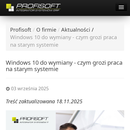
Pomoc Zdalna Comarch
Start
O firmie
Profisoft
/
O firmie
/
Aktualności
/
Oferta
O firmie
Windows 10 do wymiany - czym grozi praca
Dla Klientów
na starym systemie
Oferta
Praca
Dla Klientów
Kontakt
Windows 10 do wymiany - czym grozi praca
na starym systemie
Pomoc Zdalna Comarch
Pobierz Demo
Startup Inkubator
03 września 2025
Treść zaktualizowana 18.11.2025
Kariera
Współpraca
Kontakt