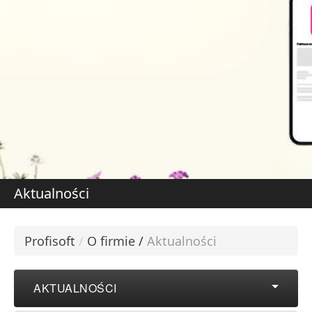
DOWIEDZ SIĘ WIĘCE
W
S
Aktualności
Profisoft
/
O firmie
/
Aktualności
AKTUALNOŚCI