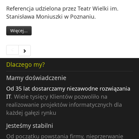
Referencja udzielona przez Teatr Wielki im.
Stanisława Moniuszki w Poznaniu.
Więcej...
Dlaczego my?
Mamy doświadczenie
Od 35 lat dostarczamy niezawodne rozwiązania
IT
. Wiele tysięcy Klientów pozwoliło na
realizowanie projektów informatycznych dla
każdej gałęzi rynku
Jesteśmy stabilni
Od początku powstania firmy, nieprzerwanie