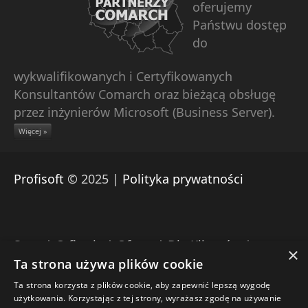
oferujemy
Państwu dostęp
do
wykwalifikowanych i Certyfikowanych
Konsultantów Comarch oraz bieżącą obsługę
przez inżynierów Microsoft (Business Server).
Więcej »
Profisoft
© 2025 |
Polityka prywatności
Start
|
O firmie
|
Oferta
|
Dla Klientów
|
×
Pomoc zdalna Comarch
|
Download
|
Kontakt
Ta strona używa plików cookie
Ta strona korzysta z plików cookie, aby zapewnić lepszą wygodę
Engine: Umbraco |
Projekt: Profisoft |
użytkowania. Korzystając z tej strony, wyrażasz zgodę na używanie