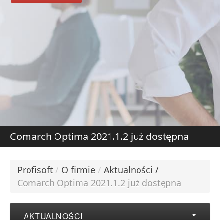
DOWIEDZ SIĘ WIĘCE
CH
Comarch Optima 2021.1.2 już dostępna
Profisoft
/
O firmie
/
Aktualności
/
Comarch Optima 2021.1.2 już dostępna
AKTUALNOŚCI