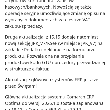
atrybutów kontrahenta i zapisów
kasowych/bankowych. Nowością są także
operacje seryjne umożliwiające zmianę opisu na
wybranych dokumentach w rejestrze VAT
zakupu/sprzedaży.
Druga aktualizacja, z 15.15 dodaje natomiast
nową sekcję JPK_V7/KSeF (w miejsce JPK_V7) na
zakładce Podatki i deklaracje na formularzu
produktu. Pozwala ona na przypisanie
produktowi kodu GTU i procedury przewidzianej
w strukturze e-faktur.
Aktualizacje głównych systemów ERP jeszcze
przed Świętami
Główna
aktualizacja systemu Comarch ERP
Optima do wersji 2026.1.0
została zaplanowana
na 18.12. a Comarch ERP XL na 19.12 –