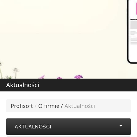
DOWIEDZ SIĘ WIĘCE
W
S
Aktualności
Profisoft
/
O firmie
/
Aktualności
AKTUALNOŚCI