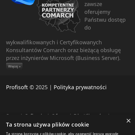
zawsze
oferujemy
Państwu dostęp
do
wykwalifikowanych i Certyfikowanych
Konsultantów Comarch oraz bieżącą obsługę
przez inżynierów Microsoft (Business Server).
Więcej »
Profisoft
© 2025 |
Polityka prywatności
Start
|
O firmie
|
Oferta
|
Dla Klientów
|
×
Pomoc zdalna Comarch
|
Download
|
Kontakt
Ta strona używa plików cookie
Ta strona korzysta z plików cookie, aby zapewnić lepszą wygodę