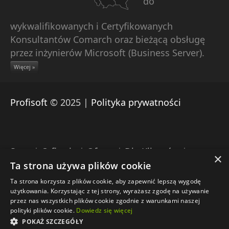
do
wykwalifikowanych i Certyfikowanych
Konsultantów Comarch oraz bieżącą obsługę
przez inżynierów Microsoft (Business Server).
Więcej »
Profisoft
© 2025 |
Polityka prywatności
Start
|
O firmie
|
Oferta
|
Dla Klientów
|
×
Pomoc zdalna Comarch
|
Download
|
Kontakt
Ta strona używa plików cookie
Ta strona korzysta z plików cookie, aby zapewnić lepszą wygodę
Engine: Umbraco |
Projekt: Profisoft |
użytkowania. Korzystając z tej strony, wyrażasz zgodę na używanie
Wdrożenie: Profisoft
przez nas wszystkich plików cookie zgodnie z warunkami naszej
polityki plików cookie.
Dowiedz się więcej
POKAŻ SZCZEGÓŁY